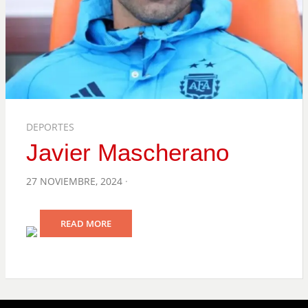
DEPORTES
Javier Mascherano
POSTED
27 NOVIEMBRE, 2024
ON
READ MORE