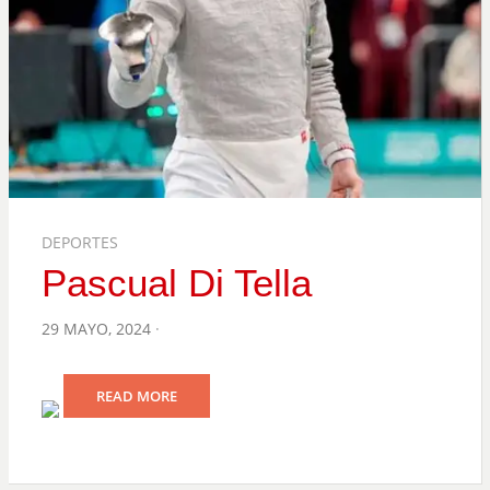
DEPORTES
Pascual Di Tella
POSTED
29 MAYO, 2024
ON
READ MORE