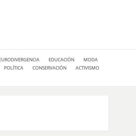
 pasión de figuras y personajes inlfuyentes en el
SIÓN DE:
EURODIVERGENCIA
EDUCACIÓN
MODA
POLÍTICA
CONSERVACIÓN
ACTIVISMO