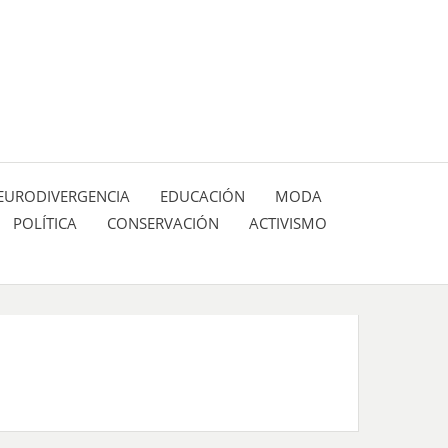
 pasión de figuras y personajes inlfuyentes en el
SIÓN DE:
EURODIVERGENCIA
EDUCACIÓN
MODA
POLÍTICA
CONSERVACIÓN
ACTIVISMO