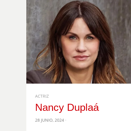
ACTRIZ
Nancy Duplaá
POSTED
28 JUNIO, 2024
ON