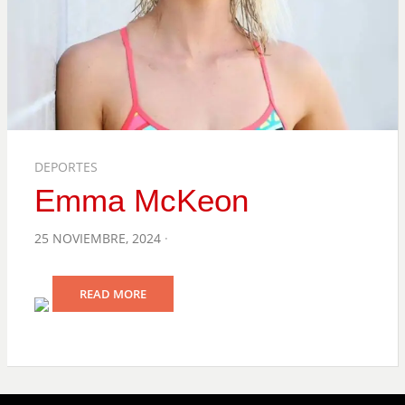
DEPORTES
Emma McKeon
POSTED
25 NOVIEMBRE, 2024
ON
READ MORE