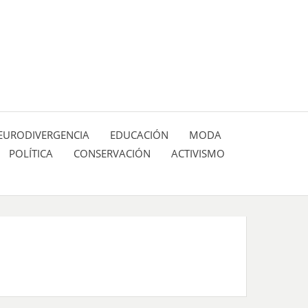
 pasión de figuras y personajes inlfuyentes en el
SIÓN DE:
EURODIVERGENCIA
EDUCACIÓN
MODA
POLÍTICA
CONSERVACIÓN
ACTIVISMO