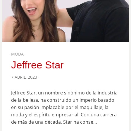
MODA
Jeffree Star
POSTED
7 ABRIL, 2023
ON
Jeffree Star, un nombre sinónimo de la industria
de la belleza, ha construido un imperio basado
en su pasión implacable por el maquillaje, la
moda y el espíritu empresarial. Con una carrera
de más de una década, Star ha conse…