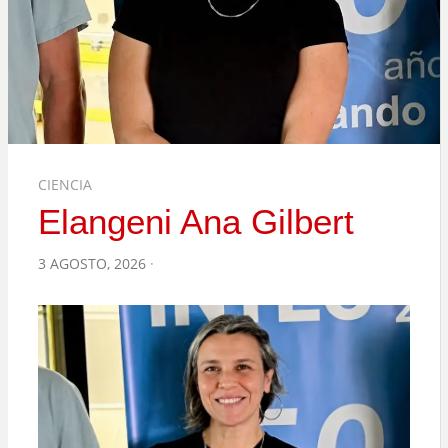
CIENCIA
Elangeni Ana Gilbert
POSTED
3 AGOSTO, 2026
ON