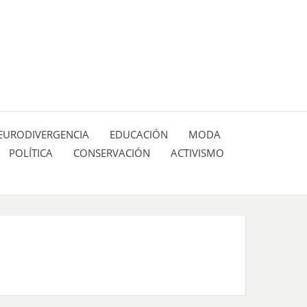
 pasión de figuras y personajes inlfuyentes en el
SIÓN DE:
EURODIVERGENCIA
EDUCACIÓN
MODA
POLÍTICA
CONSERVACIÓN
ACTIVISMO