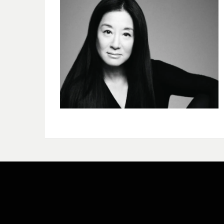
Bezel Theme by
SimpleFreeThemes
⋅
Powered by
WordPress