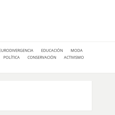
 pasión de figuras y personajes inlfuyentes en el
SIÓN DE:
EURODIVERGENCIA
EDUCACIÓN
MODA
POLÍTICA
CONSERVACIÓN
ACTIVISMO