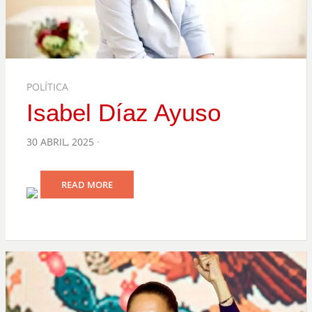
POLÍTICA
Isabel Díaz Ayuso
POSTED
30 ABRIL, 2025
ON
READ MORE