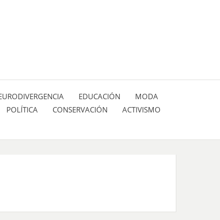
 pasión de figuras y personajes inlfuyentes en el
SIÓN DE:
EURODIVERGENCIA
EDUCACIÓN
MODA
POLÍTICA
CONSERVACIÓN
ACTIVISMO