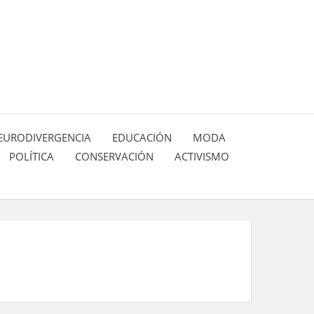
 pasión de figuras y personajes inlfuyentes en el
SIÓN DE:
EURODIVERGENCIA
EDUCACIÓN
MODA
POLÍTICA
CONSERVACIÓN
ACTIVISMO