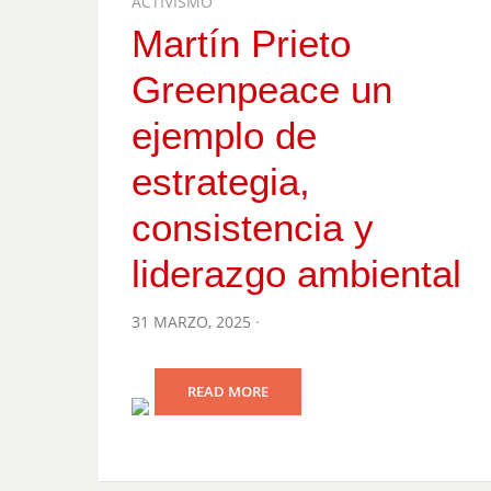
ACTIVISMO
Martín Prieto
Greenpeace un
ejemplo de
estrategia,
consistencia y
liderazgo ambiental
POSTED
31 MARZO, 2025
ON
READ MORE