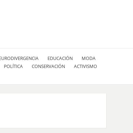
 pasión de figuras y personajes inlfuyentes en el
SIÓN DE:
EURODIVERGENCIA
EDUCACIÓN
MODA
POLÍTICA
CONSERVACIÓN
ACTIVISMO