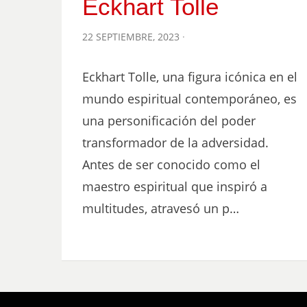
Eckhart Tolle
POSTED
22 SEPTIEMBRE, 2023
ON
Eckhart Tolle, una figura icónica en el
mundo espiritual contemporáneo, es
una personificación del poder
transformador de la adversidad.
Antes de ser conocido como el
maestro espiritual que inspiró a
multitudes, atravesó un p…