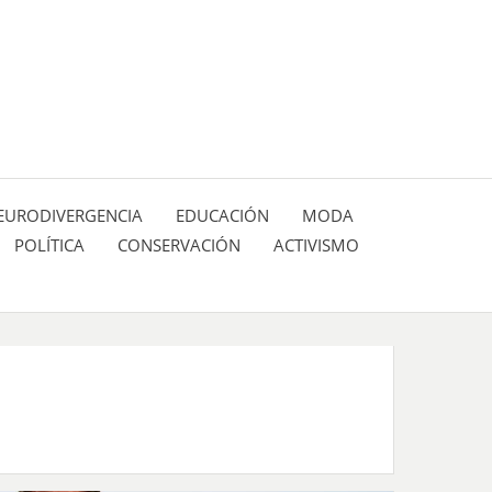
 pasión de figuras y personajes inlfuyentes en el
SIÓN DE:
EURODIVERGENCIA
EDUCACIÓN
MODA
POLÍTICA
CONSERVACIÓN
ACTIVISMO