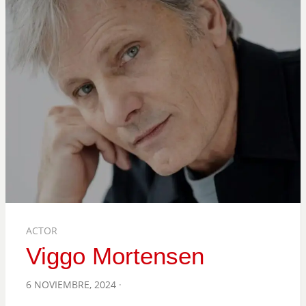
ACTOR
Viggo Mortensen
POSTED
6 NOVIEMBRE, 2024
ON