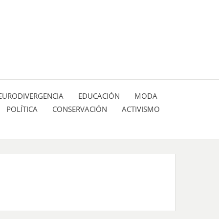
 pasión de figuras y personajes inlfuyentes en el
SIÓN DE:
EURODIVERGENCIA
EDUCACIÓN
MODA
POLÍTICA
CONSERVACIÓN
ACTIVISMO