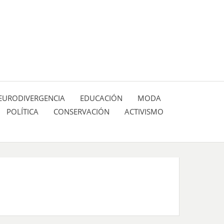
 pasión de figuras y personajes inlfuyentes en el
SIÓN DE:
EURODIVERGENCIA
EDUCACIÓN
MODA
POLÍTICA
CONSERVACIÓN
ACTIVISMO