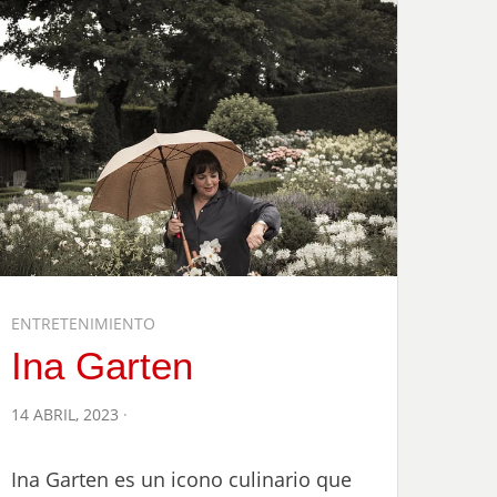
ENTRETENIMIENTO
Ina Garten
POSTED
14 ABRIL, 2023
ON
Ina Garten es un icono culinario que