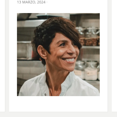
POSTED
13 MARZO, 2024
ON