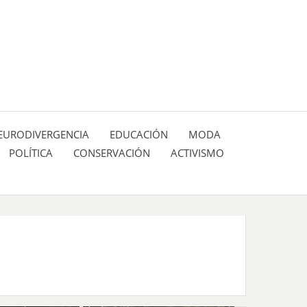
 pasión de figuras y personajes inlfuyentes en el
SIÓN DE:
EURODIVERGENCIA
EDUCACIÓN
MODA
POLÍTICA
CONSERVACIÓN
ACTIVISMO