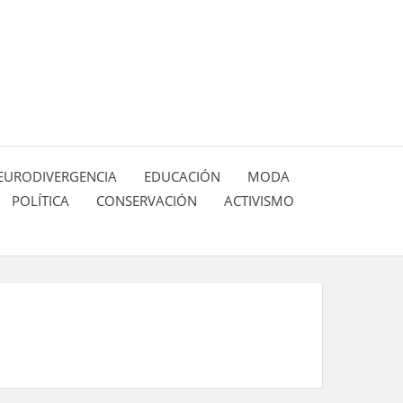
 pasión de figuras y personajes inlfuyentes en el
SIÓN DE:
EURODIVERGENCIA
EDUCACIÓN
MODA
POLÍTICA
CONSERVACIÓN
ACTIVISMO