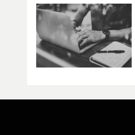
Bezel Theme by
SimpleFreeThemes
⋅
Powered by
WordPress