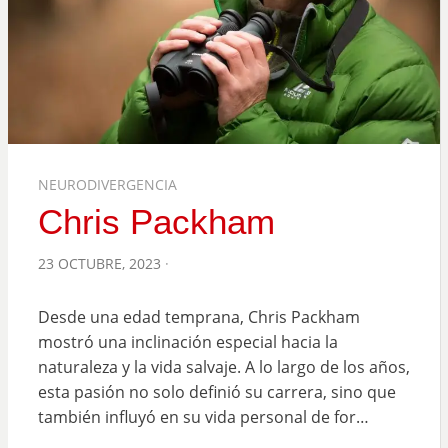
NEURODIVERGENCIA
Chris Packham
POSTED
23 OCTUBRE, 2023
ON
Desde una edad temprana, Chris Packham
mostró una inclinación especial hacia la
naturaleza y la vida salvaje. A lo largo de los años,
esta pasión no solo definió su carrera, sino que
también influyó en su vida personal de for…