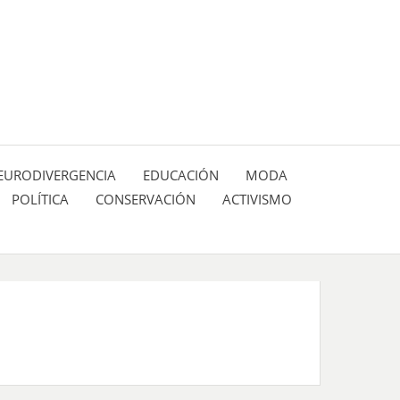
 pasión de figuras y personajes inlfuyentes en el
SIÓN DE:
EURODIVERGENCIA
EDUCACIÓN
MODA
POLÍTICA
CONSERVACIÓN
ACTIVISMO