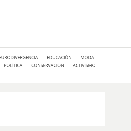
 pasión de figuras y personajes inlfuyentes en el
SIÓN DE:
EURODIVERGENCIA
EDUCACIÓN
MODA
POLÍTICA
CONSERVACIÓN
ACTIVISMO