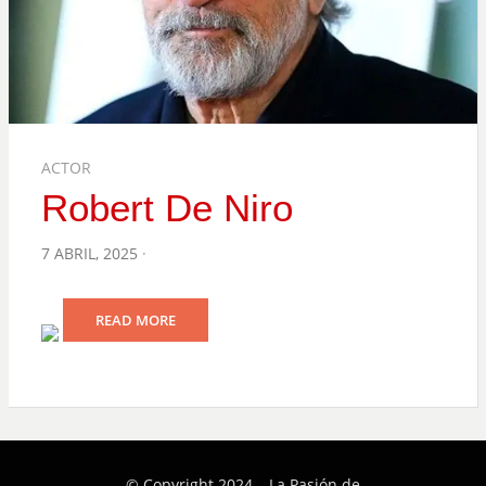
ACTOR
Robert De Niro
POSTED
7 ABRIL, 2025
ON
READ MORE
© Copyright 2024 –
La Pasión de