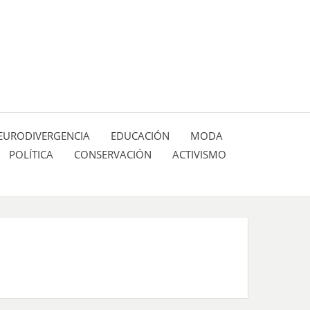
 pasión de figuras y personajes inlfuyentes en el
SIÓN DE:
EURODIVERGENCIA
EDUCACIÓN
MODA
POLÍTICA
CONSERVACIÓN
ACTIVISMO