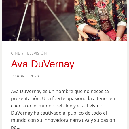
CINE Y TELEVISIÓN
Ava DuVernay
POSTED
19 ABRIL, 2023
ON
Ava DuVernay es un nombre que no necesita
presentación. Una fuerte apasionada a tener en
cuenta en el mundo del cine y el activismo,
DuVernay ha cautivado al público de todo el
mundo con su innovadora narrativa y su pasión
po…