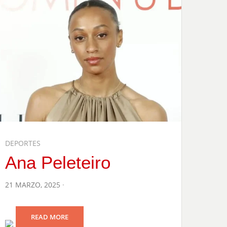
DEPORTES
Ana Peleteiro
POSTED
21 MARZO, 2025
ON
READ MORE