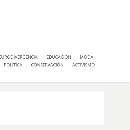
 pasión de figuras y personajes inlfuyentes en el
SIÓN DE:
EURODIVERGENCIA
EDUCACIÓN
MODA
POLÍTICA
CONSERVACIÓN
ACTIVISMO