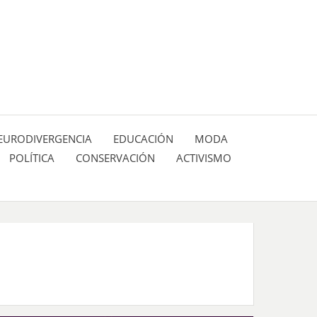
 pasión de figuras y personajes inlfuyentes en el
SIÓN DE:
EURODIVERGENCIA
EDUCACIÓN
MODA
POLÍTICA
CONSERVACIÓN
ACTIVISMO