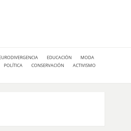
 pasión de figuras y personajes inlfuyentes en el
SIÓN DE:
EURODIVERGENCIA
EDUCACIÓN
MODA
POLÍTICA
CONSERVACIÓN
ACTIVISMO