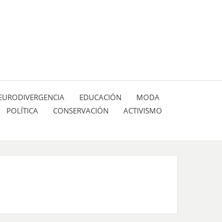
 pasión de figuras y personajes inlfuyentes en el
SIÓN DE:
EURODIVERGENCIA
EDUCACIÓN
MODA
POLÍTICA
CONSERVACIÓN
ACTIVISMO