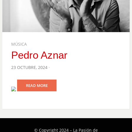
MÚSICA
Pedro Aznar
POSTED
23 OCTUBRE, 2024
ON
READ MORE
© Copyright 2024 –
La Pasión de