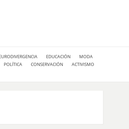
 pasión de figuras y personajes inlfuyentes en el
SIÓN DE:
EURODIVERGENCIA
EDUCACIÓN
MODA
POLÍTICA
CONSERVACIÓN
ACTIVISMO